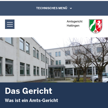
Direkt zum Inhalt
Amtsgericht Hattingen: Das Gericht
TECHNISCHES MENÜ
Leichte Sprache, Gebärdensprachenvideo
und Kontaktformular
Das Gericht
Was ist ein Amts-Gericht