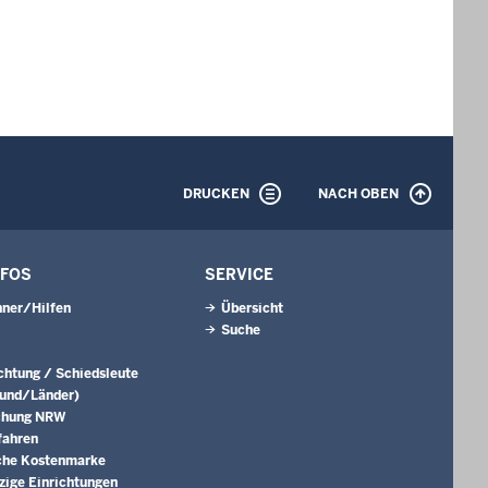
DRUCKEN
NACH OBEN
NFOS
SERVICE
ner/Hilfen
Übersicht
Suche
ichtung / Schiedsleute
Bund/Länder)
chung NRW
fahren
che Kostenmarke
ige Einrichtungen