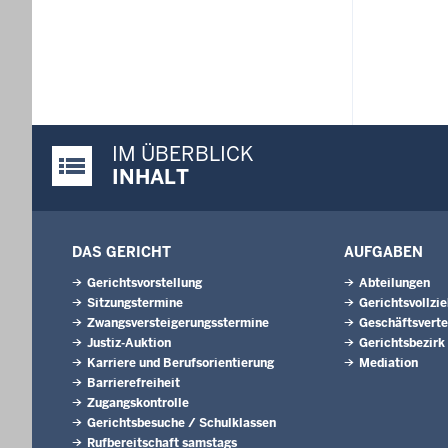
IM ÜBERBLICK
Justiz-Portal im Überblick:
INHALT
DAS GERICHT
AUFGABEN
Gerichtsvorstellung
Abteilungen
Sitzungstermine
Gerichtsvollzi
Zwangsversteigerungs­stermine
Geschäftsverte
Justiz-Auktion
Gerichtsbezirk
Karriere und Berufsorientierung
Mediation
Barrierefreiheit
Zugangskontrolle
Gerichtsbesuche / Schulklassen
Rufbereitschaft samstags