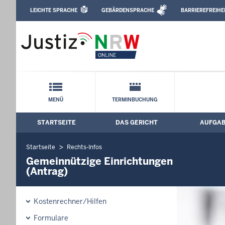
Direkt zum Inhalt
LEICHTE SPRACHE
GEBÄRDENSPRACHE
BARRIEREFREIHE
Leichte Sprache, Gebärdensprachenvideo u
Amtsgericht Hattingen: Gemeinnützige 
(Antrag)
Schnellnavigation mit Volltext-Suche
MENÜ
TERMINBUCHUNG
STARTSEITE
DAS GERICHT
AUFGA
Hauptmenü: Hauptnavigation
Startseite
Rechts-Infos
Gemeinnützige Einrichtungen
(Antrag)
Kostenrechner/Hilfen
Formulare