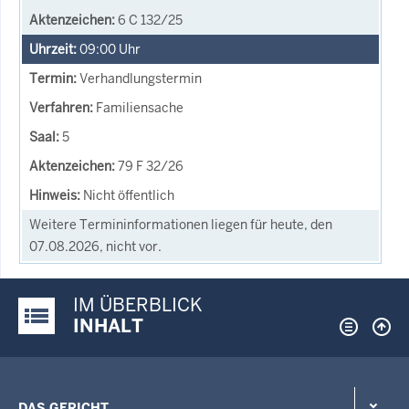
6 C 132/25
09:00
Uhr
Verhandlungstermin
Familiensache
5
79 F 32/26
Nicht öffentlich
Weitere Termininformationen liegen für heute, den
07.08.2026, nicht vor.
IM ÜBERBLICK
Justiz-Portal im Überblick:
INHALT
DAS GERICHT